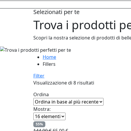
Selezionati per te
Trova i prodotti pe
Scopri la nostra selezione di prodotti di bel
Home
Fillers
Filter
Visualizzazione di 8 risultati
Ordina
Mostra:
55%
Il
Il
144,00
€
65,00
€