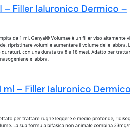
 Filler Ialuronico Dermico –
pita da 1 ml. Genyal® Volumae è un filler viso altamente v
de, ripristinare volumi e aumentare il volume delle labbra. 
e duraturi, con una durata tra 8 e 18 mesi. Adatto per tratta
e nasogeniene e labbra.
l – Filler Ialuronico Dermic
gettato per trattare rughe leggere e medio-profonde, ridiseg
volume. La sua formula bifasica non animale combina 23mg/m