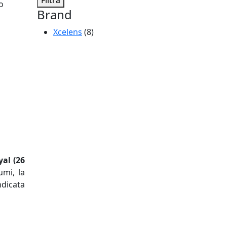
Filtra
o
Brand
Xcelens
(8)
al (26
umi, la
ndicata