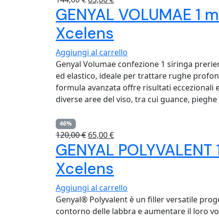
GENYAL VOLUMAE 1 ml –
prezzo
prezzo
originale
attuale
Xcelens
era:
è:
144,00 €.
65,00 €.
Aggiungi al carrello
Genyal Volumae confezione 1 siringa preriem
ed elastico, ideale per trattare rughe profon
formula avanzata offre risultati eccezionali 
diverse aree del viso, tra cui guance, piegh
46%
Il
Il
120,00
€
65,00
€
GENYAL POLYVALENT 1 m
prezzo
prezzo
originale
attuale
Xcelens
era:
è:
120,00 €.
65,00 €.
Aggiungi al carrello
Genyal® Polyvalent è un filler versatile pro
contorno delle labbra e aumentare il loro 