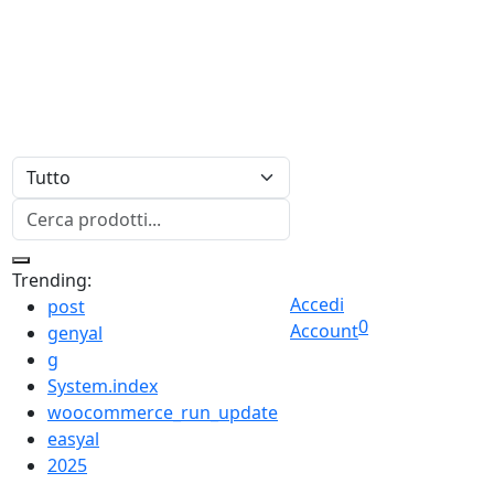
Trending:
Accedi
post
0
Account
genyal
g
System.index
woocommerce_run_update
easyal
2025