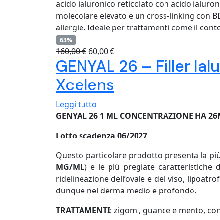
acido ialuronico reticolato con acido ialuro
molecolare elevato e un cross-linking con BDD
allergie. Ideale per trattamenti come il conto
63%
Il
Il
160,00
€
60,00
€
GENYAL 26 – Filler Ia
prezzo
prezzo
originale
attuale
Xcelens
era:
è:
160,00 €.
60,00 €.
Leggi tutto
GENYAL 26 1 ML CONCENTRAZIONE HA 2
Lotto scadenza 06/2027
Questo particolare prodotto presenta la più 
MG/ML
) e le più pregiate caratteristiche d
ridelineazione dell’ovale e del viso, lipoatr
dunque nel derma medio e profondo.
TRATTAMENTI
: zigomi, guance e mento, con