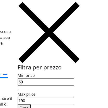
iscoso
La sua
re
Filtra per prezzo
o –
Min price
-
Max price
nare il
l di