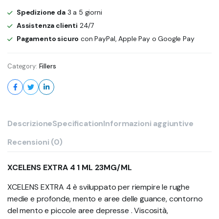
-
Spedizione da
3 a 5 giorni
Xcelens
Extra
Assistenza clienti
24/7
4
Pagamento sicuro
con PayPal, Apple Pay o Google Pay
quantity
Category:
Fillers
Descrizione
Specification
Informazioni aggiuntive
Recensioni (0)
XCELENS EXTRA 4 1 ML 23MG/ML
XCELENS EXTRA 4 è sviluppato per riempire le rughe
medie e profonde, mento e aree delle guance, contorno
del mento e piccole aree depresse . Viscosità,