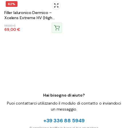
62%
Filler Ialuronico Dermico –
Xcelens Extreme HV (High
Viscosity)
Il
Il
180,00
€
69,00
€
prezzo
prezzo
originale
attuale
era:
è:
180,00 €.
69,00 €.
Hai bisogno di aiuto?
Puoi contattarci utilizzando il modulo di contatto o inviandoci
un messaggio.
+39 336 88 5949