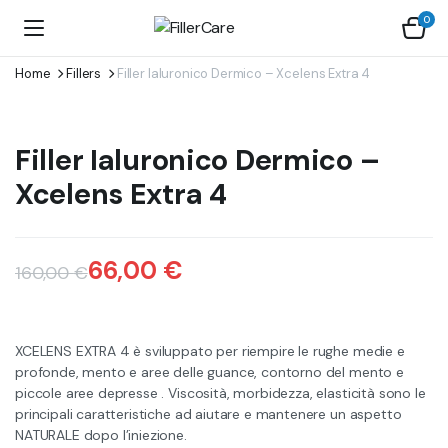
0
Home
Fillers
Filler Ialuronico Dermico – Xcelens Extra 4
Filler Ialuronico Dermico –
Xcelens Extra 4
66,00
€
160,00
€
Il
Il
prezzo
prezzo
XCELENS EXTRA 4 è sviluppato per riempire le rughe medie e
originale
attuale
profonde, mento e aree delle guance, contorno del mento e
piccole aree depresse . Viscosità, morbidezza, elasticità sono le
era:
è:
principali caratteristiche ad aiutare e mantenere un aspetto
NATURALE dopo l’iniezione.
160,00 €.
66,00 €.