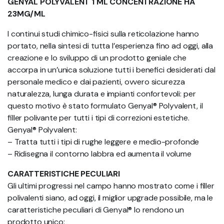
GENYAL POLYVALENT 1 ML CONCENTRAZIONE HA
23MG/ML
I continui studi chimico-fisici sulla reticolazione hanno
portato, nella sintesi di tutta l’esperienza fino ad oggi, alla
creazione e lo sviluppo di un prodotto geniale che
accorpa in un’unica soluzione tutti i benefici desiderati dal
personale medico e dai pazienti, ovvero sicurezza
naturalezza, lunga durata e impianti confortevoli: per
questo motivo è stato formulato Genyal® Polyvalent, il
filler polivante per tutti i tipi di correzioni estetiche.
Genyal® Polyvalent:
– Tratta tutti i tipi di rughe leggere e medio-profonde
– Ridisegna il contorno labbra ed aumenta il volume
CARATTERISTICHE PECULIARI
Gli ultimi progressi nel campo hanno mostrato come i filler
polivalenti siano, ad oggi, il miglior upgrade possibile, ma le
caratteristiche peculiari di Genyal® lo rendono un
prodotto unico: