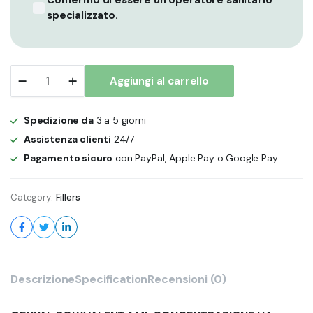
Confermo di essere un operatore sanitario
specializzato.
GENYAL
Aggiungi al carrello
POLYVALENT
1
ml
Spedizione da
3 a 5 giorni
-
Filler
Assistenza clienti
24/7
Ialuronico
Pagamento sicuro
con PayPal, Apple Pay o Google Pay
Dermico
-
Xcelens
Category:
Fillers
quantity
Descrizione
Specification
Recensioni (0)