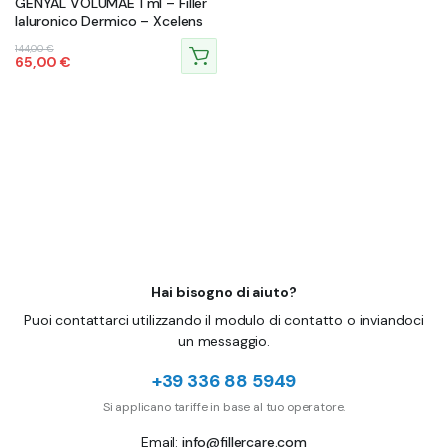
GENYAL VOLUMAE 1 ml – Filler
Ialuronico Dermico – Xcelens
Il
Il
144,00
€
65,00
€
prezzo
prezzo
originale
attuale
era:
è:
144,00 €.
65,00 €.
Hai bisogno di aiuto?
Puoi contattarci utilizzando il modulo di contatto o inviandoci
un messaggio.
+39 336 88 5949
Si applicano tariffe in base al tuo operatore.
Email:
info@fillercare.com