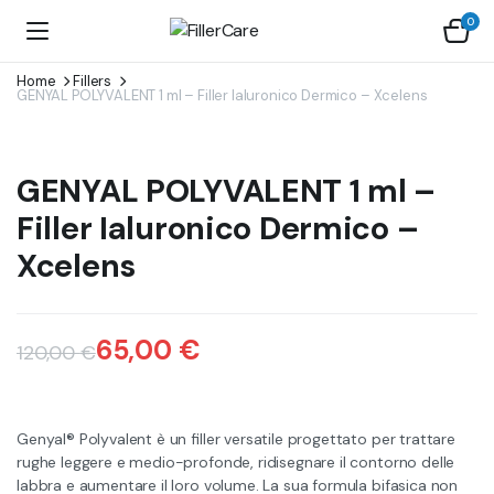
0
Home
Fillers
GENYAL POLYVALENT 1 ml – Filler Ialuronico Dermico – Xcelens
GENYAL POLYVALENT 1 ml –
Filler Ialuronico Dermico –
Xcelens
65,00
€
120,00
€
Il
Il
prezzo
prezzo
Genyal® Polyvalent è un filler versatile progettato per trattare
originale
attuale
rughe leggere e medio-profonde, ridisegnare il contorno delle
labbra e aumentare il loro volume. La sua formula bifasica non