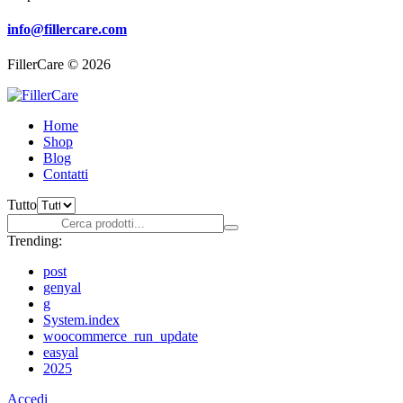
info@fillercare.com
FillerCare © 2026
Home
Shop
Blog
Contatti
Tutto
Trending:
post
genyal
g
System.index
woocommerce_run_update
easyal
2025
Accedi