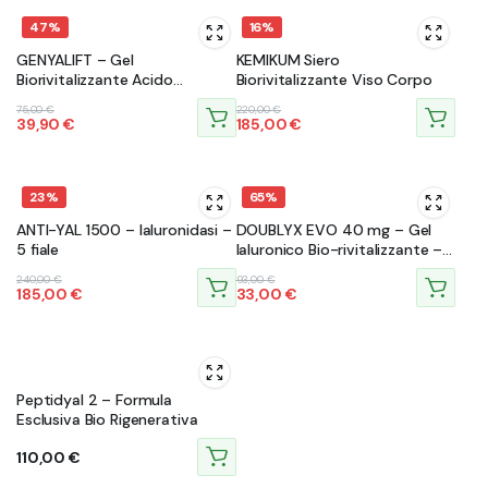
47%
16%
GENYALIFT – Gel
KEMIKUM Siero
Biorivitalizzante Acido
Biorivitalizzante Viso Corpo
Ialuronico – Xcelens
Il
Il
Il
Il
75,00
€
220,00
€
39,90
€
185,00
€
prezzo
prezzo
prezzo
prezzo
originale
attuale
originale
attuale
era:
è:
era:
è:
75,00 €.
39,90 €.
220,00 €.
185,00 €.
23%
65%
ANTI-YAL 1500 – Ialuronidasi –
DOUBLYX EVO 40 mg – Gel
5 fiale
Ialuronico Bio-rivitalizzante –
Xcelens
Il
Il
Il
Il
240,00
€
93,00
€
185,00
€
33,00
€
prezzo
prezzo
prezzo
prezzo
originale
attuale
originale
attuale
era:
è:
era:
è:
240,00 €.
185,00 €.
93,00 €.
33,00 €.
Peptidyal 2 – Formula
Esclusiva Bio Rigenerativa
110,00
€