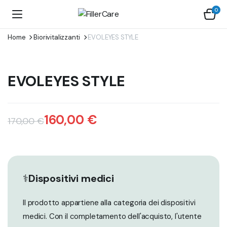
0
Home
Biorivitalizzanti
EVOLEYES STYLE
EVOLEYES STYLE
160,00
€
170,00
€
Il
Il
prezzo
prezzo
originale
attuale
⚕️
Dispositivi medici
era:
è:
Il prodotto appartiene alla categoria dei dispositivi
170,00 €.
160,00 €.
medici. Con il completamento dell'acquisto, l'utente