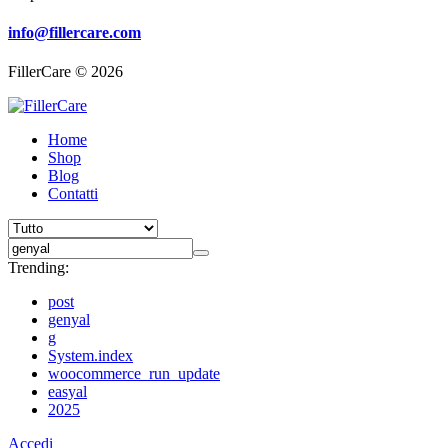
info@fillercare.com
FillerCare © 2026
Home
Shop
Blog
Contatti
Trending:
post
genyal
g
System.index
woocommerce_run_update
easyal
2025
Accedi