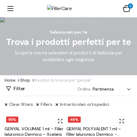
0
Selezionati per te
Trova i prodotti perfetti per te
Scopri la nostra selezione di prodotti di bellezza per
soddisfare ogni esigenza.
Home
Shop
Risultati di ricerca per “genyal”
Filter
Ordina
Clear filters
Fillers
Intrarticolari ortopedici
55%
46%
GENYAL VOLUMAE 1 ml – Filler
GENYAL POLYVALENT 1 ml –
Ialuronico Dermico – Xcelens
Filler Ialuronico Dermico –