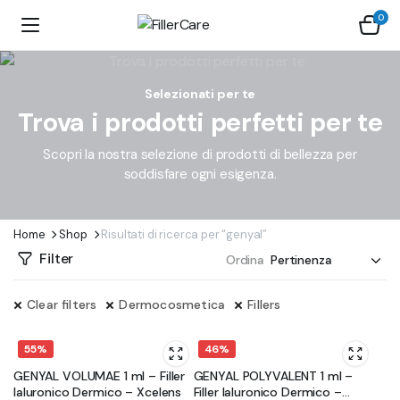
0
Selezionati per te
Trova i prodotti perfetti per te
Scopri la nostra selezione di prodotti di bellezza per
soddisfare ogni esigenza.
Home
Shop
Risultati di ricerca per “genyal”
Filter
Ordina
Clear filters
Dermocosmetica
Fillers
55%
46%
GENYAL VOLUMAE 1 ml – Filler
GENYAL POLYVALENT 1 ml –
Ialuronico Dermico – Xcelens
Filler Ialuronico Dermico –