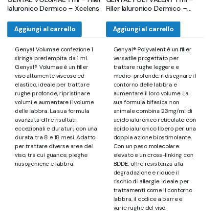
prezzo
prezzo
prezzo
prezzo
Ialuronico Dermico – Xcelens
Filler Ialuronico Dermico –
originale
attuale
originale
attuale
Xcelens
era:
è:
era:
è:
Aggiungi al carrello
Aggiungi al carrello
144,00 €.
65,00 €.
120,00 €.
65,00 €.
Genyal Volumae confezione 1
Genyal® Polyvalent è un filler
siringa preriempita da 1 ml.
versatile progettato per
Genyal® Volumae è un filler
trattare rughe leggere e
viso altamente viscoso ed
medio-profonde, ridisegnare il
elastico, ideale per trattare
contorno delle labbra e
rughe profonde, ripristinare
aumentare il loro volume. La
volumi e aumentare il volume
sua formula bifasica non
delle labbra. La sua formula
animale combina 23mg/ml di
avanzata offre risultati
acido ialuronico reticolato con
eccezionali e duraturi, con una
acido ialuronico libero per una
durata tra 8 e 18 mesi. Adatto
doppia azione biostimolante.
per trattare diverse aree del
Con un peso molecolare
viso, tra cui guance, pieghe
elevato e un cross-linking con
nasogeniene e labbra.
BDDE, offre resistenza alla
degradazione e riduce il
rischio di allergie. Ideale per
trattamenti come il contorno
labbra, il codice a barre e
varie rughe del viso.