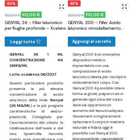
63%
63%
60,00
€
110,00
€
160,00
€
295,00
€
Il
Il
Il
Il
GENYAL 26 – Filler Ialuronico
GENYAL 200 – Filler Acido
prezzo
prezzo
prezzo
prezzo
per Rughe profonde – Xcelens
Ialuronico rimodellamento
originale
attuale
originale
attuale
Corpo – Xcelens
era:
è:
era:
è:
Leggi tutto
Aggiungi al carrello
160,00 €.
60,00 €.
295,00 €.
110,00 €.
GENYAL 26 1 ML
Genyal 200 è un innovativo
CONCENTRAZIONE HA
dispositivo medico
26MG/ML
impiantabile con una
composizione di acido
Lotto scadenza 06/2027
ialuronico ideata per riscolpire
notevolmente il corpo. Con
Questo particolare prodotto
Genyal 200 è possibile ridare
presenta la più elevata
forma ai glutei, polpacci ed in
concentrazione di acido
generale ogni zona del corpo
ialuronico della linea
Genyal
dove sia opportuno un
(26 MG/ML
) e le più pregiate
aumento del tessuto adiposo.
caratteristiche di elasto-
Giovamenti e miglioramenti:
plasticità. Consigliato per
riplasmare il corpo in maniera
l’accrescimento dei volumi, la
naturale e fidata oggi è
ridelineazione dell’ovale e del
possibile con Genyal 200,
viso, lipoatrofia facciale,
biocompatibile, riassimilabile
mento, area mandibolare con