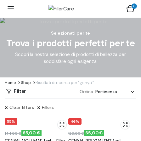
0
Selezionati per te
Trova i prodotti perfetti per te
Scopri la nostra selezione di prodotti di bellezza per
soddisfare ogni esigenza.
Home
Shop
Risultati di ricerca per “genyal”
Filter
Ordina
Clear filters
Fillers
55%
46%
65,00
€
65,00
€
144,00
€
120,00
€
Il
Il
Il
Il
GENYAL VOLUMAE 1 ml – Filler
GENYAL POLYVALENT 1 ml –