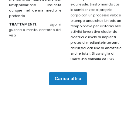
e durevole, trasformando cosi
un’applicazione indicata
le sembianze del proprio
dunque nel derma medio e
corpo con un processo veloce
profondo.
e temporaneo che richiede un
TRATTAMENTI
: zigomi,
tempo breve per il ritorno alle
guance e mento, contorno del
attività lavorative, eludendo
viso.
cicatrici e rischi di impianti
protesici mediante interventi
chirurgici con uso di anestesie
anche totali. Si consiglia di
usare una cannula da 16G.
Carica altro